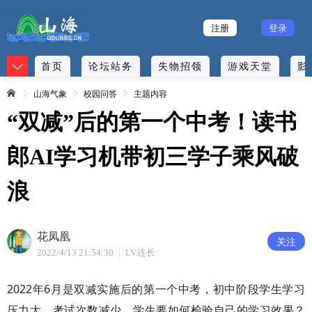
注册
登录
首页
论坛站务
失物招领
游戏天堂
影
山海气象
校园问答
主题内容
“双减”后的第一个中考！读书
郎AI学习机带初三学子乘风破
浪
花凤凰
关注
2022/4/13 21:54:30
LV.连长
2022年6月是双减实施后的第一个中考，初中阶段学生学习
压力大，考试次数减少，学生要如何检验自己的学习效果？