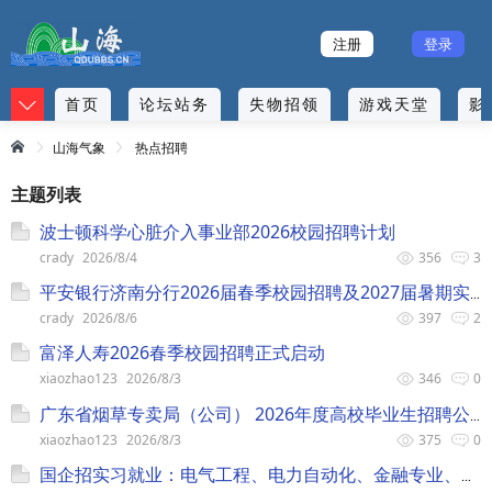
注册
登录
首页
论坛站务
失物招领
游戏天堂
影
山海气象
热点招聘
主题列表
波士顿科学心脏介入事业部2026校园招聘计划
crady
2026/8/4
356
3
平安银行济南分行2026届春季校园招聘及2027届暑期实习生招聘
crady
2026/8/6
397
2
富泽人寿2026春季校园招聘正式启动
xiaozhao123
2026/8/3
346
0
广东省烟草专卖局（公司） 2026年度高校毕业生招聘公告
xiaozhao123
2026/8/3
375
0
国企招实习就业：电气工程、电力自动化、金融专业、计算机专业、数学专业