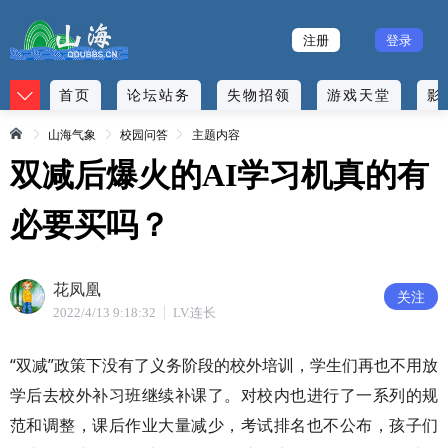
注册
登录
首页
论坛站务
失物招领
游戏天堂
影
山海气象
校园问答
主题内容
双减后爆火的AI学习机真的有
必要买吗？
花凤凰
关注
2022/4/13 9:18:32
LV.连长
“双减”政策下没有了义务阶段的校外培训，学生们再也不用放
学后去校外补习班继续补课了。对校内也进行了一系列的规
范和调整，课后作业大量减少，考试排名也不公布，孩子们