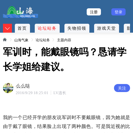
注册
登录
首页
论坛站务
失物招领
游戏天堂
影
山海气象
论坛站务
主题内容
军训时，能戴眼镜吗？恳请学
长学姐给建议。
么么哒
关注
2016/9/29 18:25:01
LV.连长
我的一个已经开学的朋友说军训时不要戴眼镜，因为她就是
由于戴了眼镜，结果脸上出现了两种颜色。可是我近视的比