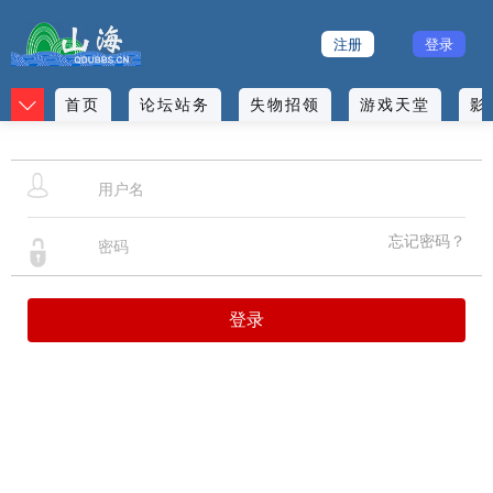
注册
登录
首页
论坛站务
失物招领
游戏天堂
影
忘记密码？